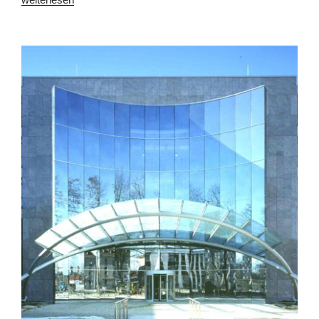
und
Heimwerkermarkt
Miesbach“