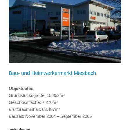
Bau- und Heimwerkermarkt Miesbach
Objektdaten
Grundstücksgröße: 15.352m²
Geschossfläche: 7.276m²
Bruttorauminhalt: 63.487m³
Bauzeit: November 2004 – September 2005
„Bau-
weiterlesen