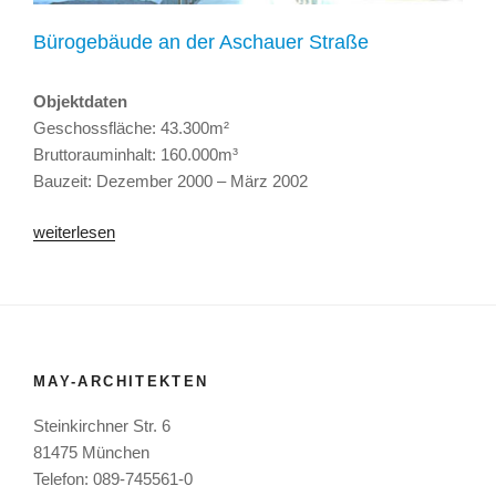
Bürogebäude an der Aschauer Straße
Objektdaten
Geschossfläche: 43.300m²
Bruttorauminhalt: 160.000m³
Bauzeit: Dezember 2000 – März 2002
„Bürogebäude
weiterlesen
an
der
Aschauer
Straße“
MAY-ARCHITEKTEN
Steinkirchner Str. 6
81475 München
Telefon: 089-745561-0