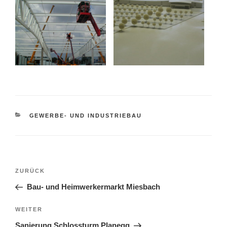
KATEGORIEN
GEWERBE- UND INDUSTRIEBAU
Beitragsnavigation
Vorheriger
ZURÜCK
Beitrag
Bau- und Heimwerkermarkt Miesbach
Nächster
WEITER
Beitrag
Sanierung Schlossturm Planegg