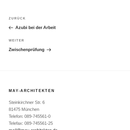
Beitragsnavigation
Vorheriger
ZURÜCK
Beitrag
Azubi bei der Arbeit
Nächster
WEITER
Beitrag
Zwischenprüfung
MAY-ARCHITEKTEN
Steinkirchner Str. 6
81475 München
Telefon: 089-745561-0
Telefax: 089-745561-25